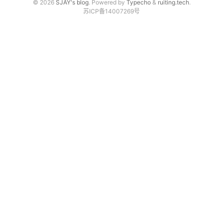
© 2026
SJAY's blog
. Powered by
Typecho
&
ruiting.tech
.
苏ICP备14007269号
免费资源
源码分享
PHP源码
其他源码
软件分享
相关文档
联系我们
微信文章同步助手