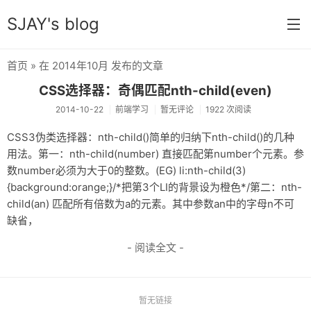
SJAY's blog
首页
» 在 2014年10月 发布的文章
首页
CSS选择器：奇偶匹配nth-child(even)
学习笔记
2014-10-22
前端学习
暂无评论
1922 次阅读
前端学习
CSS3伪类选择器：nth-child()简单的归纳下nth-child()的几种
用法。第一：nth-child(number) 直接匹配第number个元素。参
参考手册
数number必须为大于0的整数。(EG) li:nth-child(3)
{background:orange;}/*把第3个LI的背景设为橙色*/第二：nth-
微信开发
child(an) 匹配所有倍数为a的元素。其中参数an中的字母n不可
php开发
缺省，
资源
- 阅读全文 -
电影剧集
记录片
暂无链接