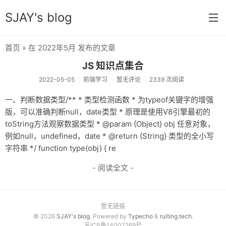
SJAY's blog
首页
» 在 2022年5月 发布的文章
首页
JS 知识点集合
学习笔记
2022-05-05
前端学习
暂无评论
2339 次阅读
前端学习
一、判断数据类型/** * 类型检测函数 * 为typeof关键字的增强
版，可以准确判断null，date类型 * 原理是使用V8引擎最初的
参考手册
toString方法观察数据类型 * @param {Object} obj 任意对象，
例如null，undefined，date * @return {String} 类型的全小写
微信开发
字符串 */ function type(obj) { re
php开发
- 阅读全文 -
资源
电影剧集
暂无链接
© 2026
SJAY's blog
. Powered by
Typecho
&
ruiting.tech
.
记录片
苏ICP备14007269号