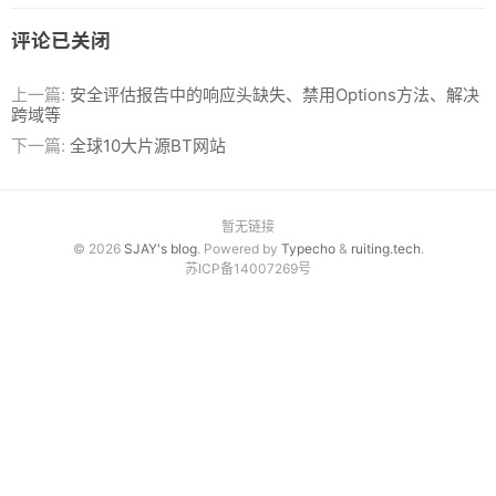
免费资源
评论已关闭
源码分享
上一篇:
安全评估报告中的响应头缺失、禁用Options方法、解决
跨域等
PHP源码
下一篇:
全球10大片源BT网站
其他源码
软件分享
暂无链接
© 2026
SJAY's blog
. Powered by
Typecho
&
ruiting.tech
.
相关文档
苏ICP备14007269号
联系我们
微信文章同步助手