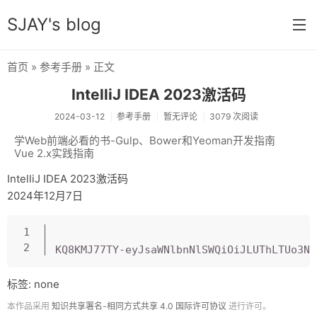
SJAY's blog
首页
»
参考手册
» 正文
首页
IntelliJ IDEA 2023激活码
学习笔记
2024-03-12
参考手册
暂无评论
3079 次阅读
前端学习
学Web前端必看的书-Gulp、Bower和Yeoman开发指南
Vue 2.x实践指南
参考手册
IntelliJ IDEA 2023激活码
微信开发
2024年12月7日
php开发
复制
资源
电影剧集
标签: none
记录片
本作品采用
知识共享署名-相同方式共享 4.0 国际许可协议
进行许可。