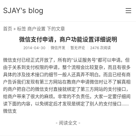
SJAY's blog
首页
» 标签 商户设置 下的文章
首页
微信支付申请，商户功能设置详细说明
学习笔记
2014-04-30
微信开发
暂无评论
2476 次阅读
前端学习
微信支付已经正式开放了，所有的“认证服务号”都可以申请。但
由于关系到支付权限的申请，整个流程会比较复杂，而且有很多
参考手册
具体的涉及技术接口的细节一般人还真弄不明白。而且已经有商
户告诉我们发现有第三方网站在教商户申请微信时让不了解真相
微信开发
的商户把自己的微信支付直接就绑定了第三方网站的支付接口，
php开发
给商户带来了很大的麻烦。非常的不负责任。大家一定要仔细阅
读下面的内容，以免绑定后才发现是绑定了别人的支付接口……
资源
微信支
电影剧集
- 阅读全文 -
记录片