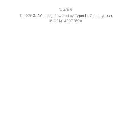
免费资源
暂无链接
© 2026
SJAY's blog
. Powered by
Typecho
&
ruiting.tech
.
源码分享
苏ICP备14007269号
PHP源码
其他源码
软件分享
相关文档
联系我们
微信文章同步助手